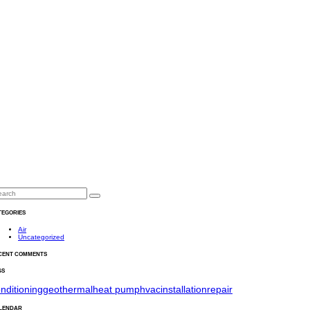
TEGORIES
Air
Uncategorized
CENT COMMENTS
GS
nditioning
geothermal
heat pump
hvac
installation
repair
LENDAR