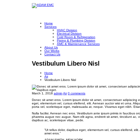
Home
Services
HVAC Division
Electrical Division
Cold Room & Refrigeration
Piping & Plumbing Division
AMC & Maintenance Services
About Us
Our Works
Contact Us
Vestibulum Libero Nisl
Home
Air
Vestibulum Libero Nisl
March 1, 2018
admin
Air
0 comments
Donec sit amet eros. Lorem ipsum dolor sit amet, consectetuer adipiscing e
eget, elementum vel, cursus eleifend, elit. Aenean auctor wisi et urna. Aliqu
porta vel, scelerisque eget, malesuada at, neque. Vivamus eget nibh. Etia
Nulla facilisi. Aenean nec eros. Vestibulum ante ipsum primis in faucibus orci
pharetra augue nec augue. Nam elit agna, endrerit sit amet, tincidunt ac, 
dapibus ac, scelerisque vitae, pede.
“Ut tellus dolor, dapibus eget, elementum vel, cursus eleifend, elit
amet eros.”
ADAM SMITH, NEW YORK