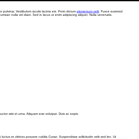
 pulvinar. Vestibulum iaculis lacinia est. Proin dictum
elementum velit
. Fusce euismod
msan nulla vel diam. Sed in lacus ut enim adipiscing aliquet. Nulla venenatis.
uctor wisi et urna. Aliquam erat volutpat. Duis ac turpis.
 luctus et ultrices posuere cubilia Curae; Suspendisse sollicitudin velit sed leo. Ut