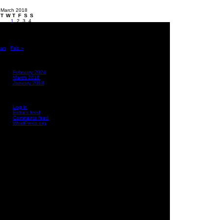
March 2018
T
W
T
F
S
S
1
2
3
4
6
7
8
9
10
11
13
14
15
16
17
18
20
21
22
23
24
25
27
28
29
30
31
Jan
Feb »
CHIVES
February 2024
March 2018
January 2018
TA
Log in
Entries feed
Comments feed
WordPress.org
right 2026. All Rights Reserved.