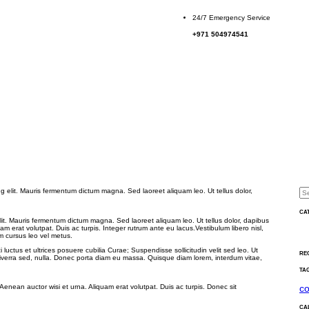
24/7 Emergency Service
+971 504974541
CA
lit. Mauris fermentum dictum magna. Sed laoreet aliquam leo. Ut tellus dolor, dapibus
am erat volutpat. Duis ac turpis. Integer rutrum ante eu lacus.Vestibulum libero nisl,
m cursus leo vel metus.
 luctus et ultrices posuere cubilia Curae; Suspendisse sollicitudin velit sed leo. Ut
RE
viverra sed, nulla. Donec porta diam eu massa. Quisque diam lorem, interdum vitae,
TA
co
. Aenean auctor wisi et urna. Aliquam erat volutpat. Duis ac turpis. Donec sit
CA