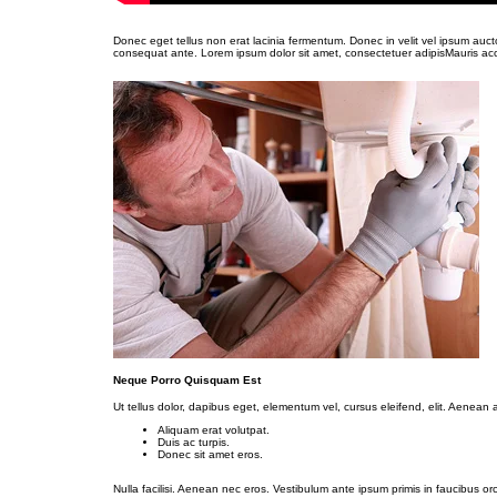
Donec eget tellus non erat lacinia fermentum. Donec in velit vel ipsum auctor
consequat ante. Lorem ipsum dolor sit amet, consectetuer adipisMauris accu
Neque Porro Quisquam Est
Ut tellus dolor, dapibus eget, elementum vel, cursus eleifend, elit. Aenean a
Aliquam erat volutpat.
Duis ac turpis.
Donec sit amet eros.
Nulla facilisi. Aenean nec eros. Vestibulum ante ipsum primis in faucibus orci